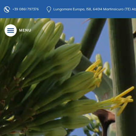
+39 0861 797376
Lungomare Europa, 158, 64014 Martinsicuro (TE) Abr
MENU