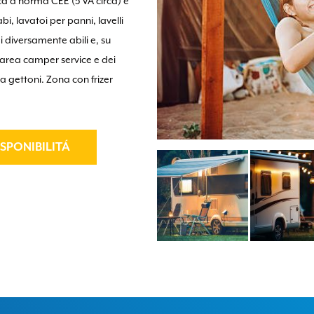
ca a norma CEE (5 VA circa) e
bi, lavatoi per panni, lavelli
 i diversamente abili e, su
ll’area camper service e dei
 a gettoni. Zona con frizer
ISPONIBILITÁ