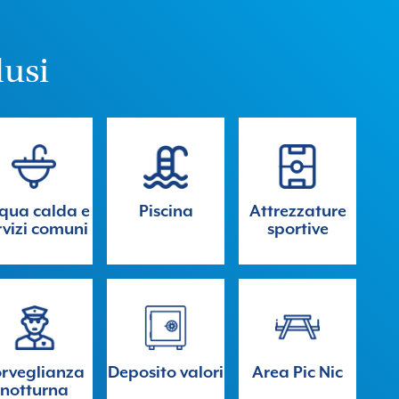
lusi
qua calda e
Piscina
Attrezzature
rvizi comuni
sportive
rveglianza
Deposito valori
Area Pic Nic
notturna