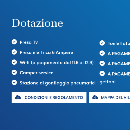
Dotazione
Presa Tv
Toelettatu
Presa elettrica 6 Ampere
A PAGAME
Wi-fi (a pagamento dal 11.6 al 12.9)
A PAGAME
Camper service
A PAGAME
gettoni
Stazione di gonfiaggio pneumatici
CONDIZIONI E REGOLAMENTO
MAPPA DEL VI