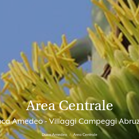
Area Centrale
ca Amedeo - Villaggi Campeggi Abru
Duca Amedeo
Area Centrale