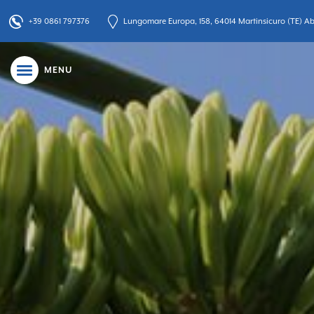
+39 0861 797376
Lungomare Europa, 158, 64014 Martinsicuro (TE) Abr
MENU