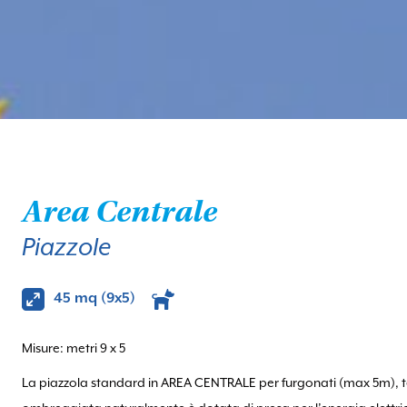
Area Centrale
Piazzole
45 mq (9x5)
Misure: metri 9 x 5
La piazzola standard in AREA CENTRALE per furgonati (max 5m), 