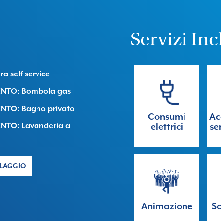
Servizi Inc
ra self service
NTO: Bombola gas
NTO: Bagno privato
Consumi
Ac
NTO: Lavanderia a
elettrici
se
LLAGGIO
Animazione
So