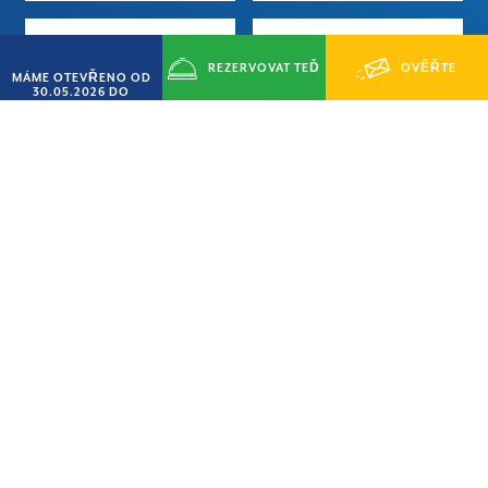
REZERVOVAT TEĎ
OVĚŘTE
MÁME OTEVŘENO OD
30.05.2026 DO
14.09.2026
Daň z přidané hodnoty
Noční dohled
DOSTUPNOST
Úschova cenností
Klimatizace