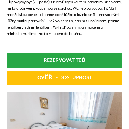
Třípokojový byt (v 1. patře) s kuchyňským koutem, nádobím, sklenicemi,
hrnky a pánvemi, koupelnou se sprchou, WC, teplou vodou, TV. Má 1
manželskou postel a 1 samostatné lůžko a ložnici se 3 samostatnými
lůžky. Vnitřní parkoviště. Plážový servis s jedním slunečníkem, jedním
lehátkem, jedním lehátkem, Wi-Fi připojením, animacemi a
miniklubem, klimatizací a vstupem do bazénu.
REZERVOVAT TEĎ
OVĚŘTE DOSTUPNOST