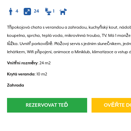
4
24
1
Třípokojová chata s verandou a zahradou, kuchyňský kout, nádobí,
koupelna, sprcha, teplá voda, mikrovlnná trouba, TV. Má 1 manže
lůžka. Uvnitř parkoviště. Plážový servis s jedním slunečníkem, je
lehátkem, Wifi připojení, animace a Miniklub, klimatizace a vstup
Vnitřní rozměry
: 24 m2
Krytá veranda
: 10 m2
Zahrada
REZERVOVAT TEĎ
OVĚŘTE D