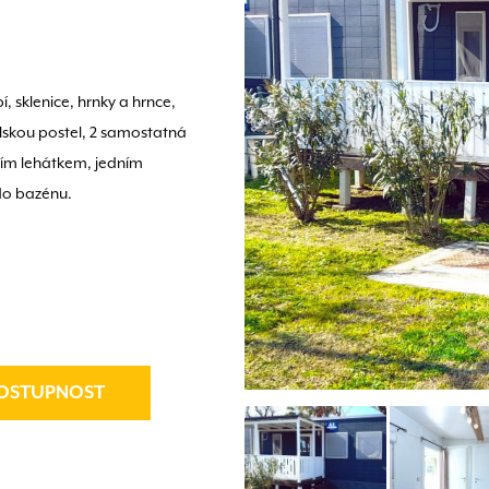
 sklenice, hrnky a hrnce,
lskou postel, 2 samostatná
dním lehátkem, jedním
 do bazénu.
OSTUPNOST