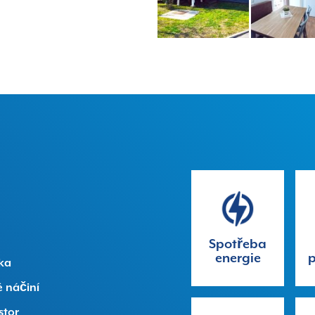
Spotřeba
energie
p
ka
 náčiní
stor