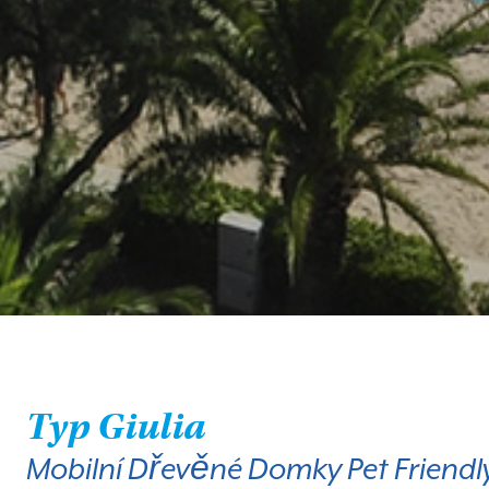
Typ Giulia
Mobilní Dřevěné Domky Pet Friendl