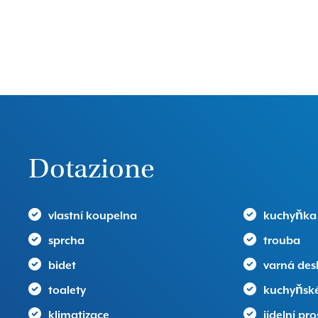
Dotazione
vlastní koupelna
kuchyňka
sprcha
trouba
bidet
varná des
toalety
kuchyňské
klimatizace
jídelní pro