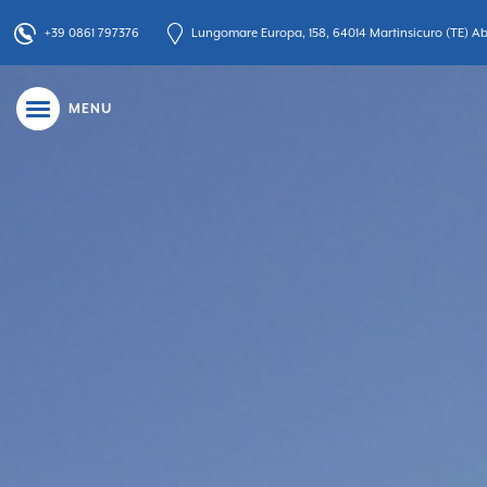
+39 0861 797376
Lungomare Europa, 158, 64014 Martinsicuro (TE) Abr
MENU