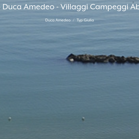
Duca Amedeo - Villaggi Campeggi A
Duca Amedeo
Typ Giulia