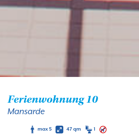
Ferienwohnung 10
Mansarde
max 5
47 qm
1