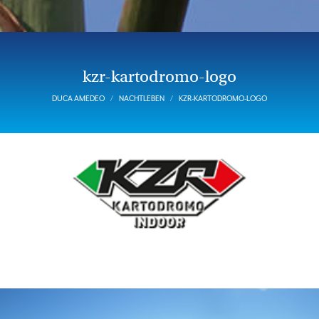
kzr-kartodromo-logo
DUCA AMEDEO
NACHTLEBEN
KZR-KARTODROMO-LOGO