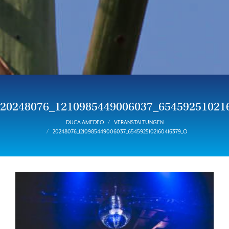
20248076_1210985449006037_65459251021
DUCA AMEDEO
VERANSTALTUNGEN
20248076_1210985449006037_6545925102160416379_O