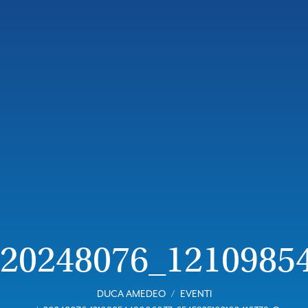
20248076_1210985
DUCA AMEDEO
EVENTI