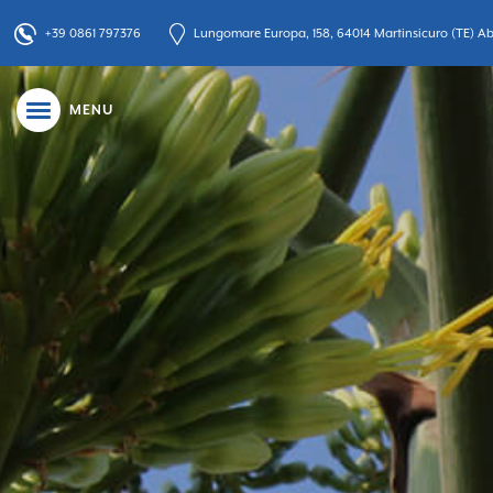
+39 0861 797376
Lungomare Europa, 158, 64014 Martinsicuro (TE) Abr
MENU