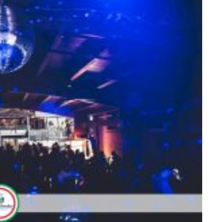
102160416379_o