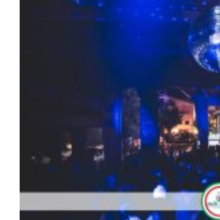
449006037_6545925