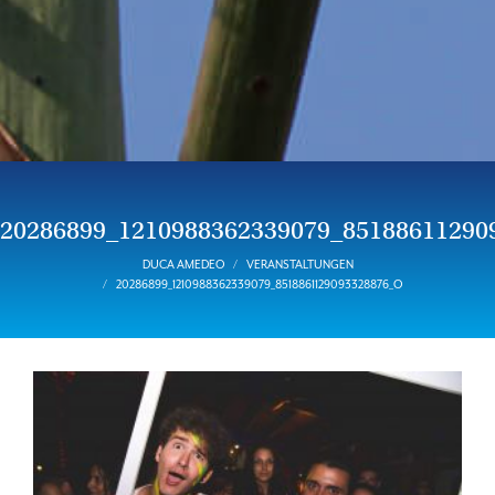
20286899_1210988362339079_85188611290
DUCA AMEDEO
VERANSTALTUNGEN
20286899_1210988362339079_8518861129093328876_O