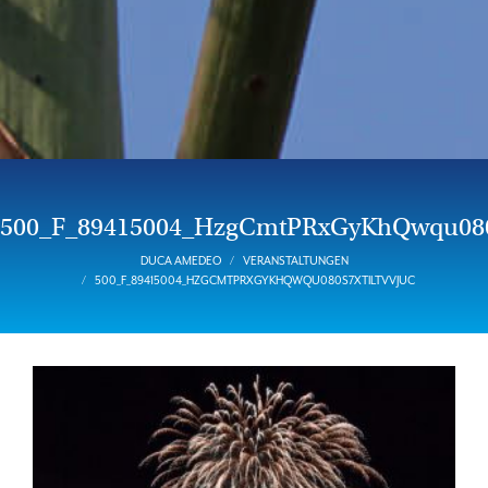
500_F_89415004_HzgCmtPRxGyKhQwqu080
DUCA AMEDEO
VERANSTALTUNGEN
500_F_89415004_HZGCMTPRXGYKHQWQU080S7XTILTVVJUC