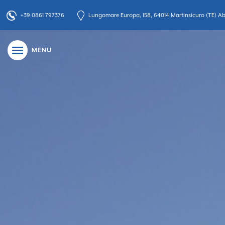
+39 0861 797376
Lungomare Europa, 158, 64014 Martinsicuro (TE) Abr
MENU