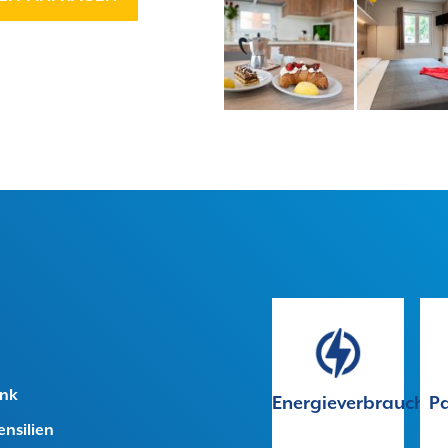
ank
Energieverbrauch
Pa
nsilien