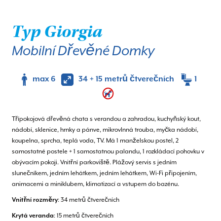
Typ Giorgia
Mobilní Dřevěné Domky
max 6
34 + 15 metrů čtverečních
1
Třípokojová dřevěná chata s verandou a zahradou, kuchyňský kout,
nádobí, sklenice, hrnky a pánve, mikrovlnná trouba, myčka nádobí,
koupelna, sprcha, teplá voda, TV. Má 1 manželskou postel, 2
samostatné postele + 1 samostatnou palandu, 1 rozkládací pohovku v
obývacím pokoji. Vnitřní parkoviště. Plážový servis s jedním
slunečníkem, jedním lehátkem, jedním lehátkem, Wi-Fi připojením,
animacemi a miniklubem, klimatizací a vstupem do bazénu.
Vnitřní rozměry
: 34 metrů čtverečních
Krytá veranda
: 15 metrů čtverečních