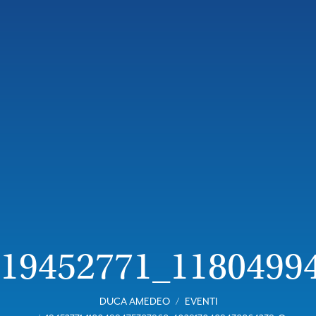
19452771_1180499
DUCA AMEDEO
EVENTI