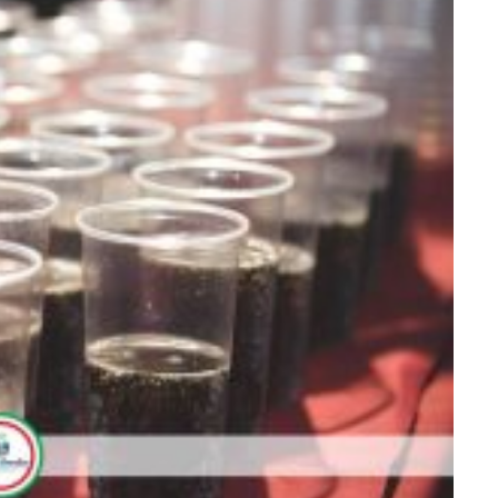
489438864239_o