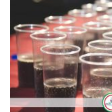
475387968_4029170