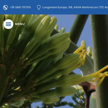
+39 0861 797376
Lungomare Europa, 158, 64014 Martinsicuro (TE) Abr
MENU