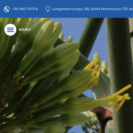
+39 0861 797376
Lungomare Europa, 158, 64014 Martinsicuro (TE) Abr
MENU