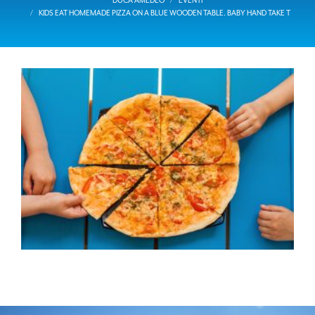
KIDS EAT HOMEMADE PIZZA ON A BLUE WOODEN TABLE. BABY HAND TAKE T