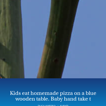
Kids eat homemade pizza on a blue
wooden table. Baby hand take t
DUCA AMEDEO
EVENTI