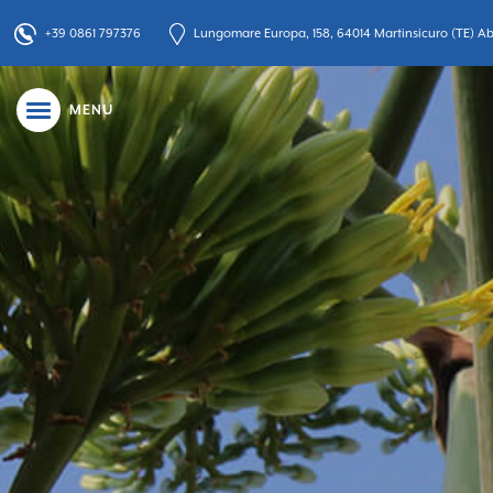
+39 0861 797376
Lungomare Europa, 158, 64014 Martinsicuro (TE) Abr
MENU