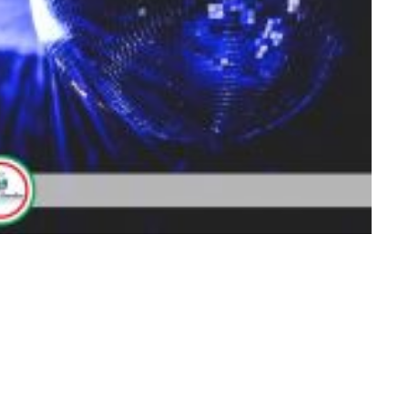
359375341130_o