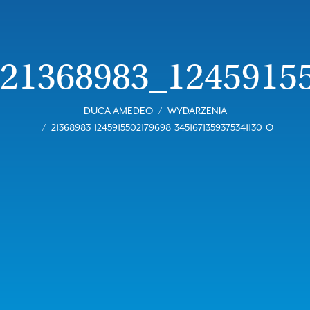
21368983_1245915
DUCA AMEDEO
WYDARZENIA
21368983_1245915502179698_3451671359375341130_O