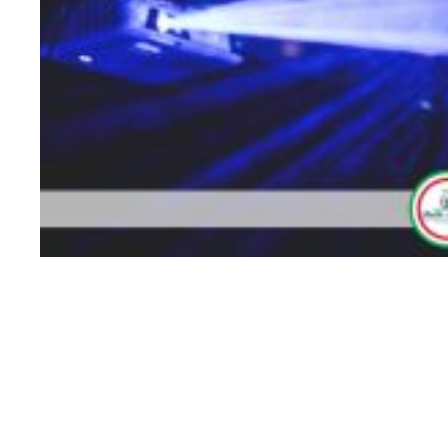
502179698_3451671