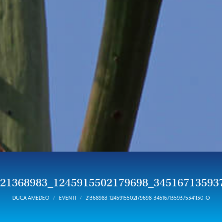
21368983_1245915502179698_34516713593
DUCA AMEDEO
EVENTI
21368983_1245915502179698_3451671359375341130_O