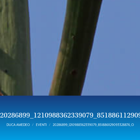
20286899_1210988362339079_85188611290
DUCA AMEDEO
EVENTI
20286899_1210988362339079_8518861129093328876_O