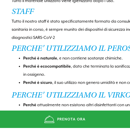
Tutto il materiale utilizzato viene igienizzato dopo l’uso.
STAFF
Tutto il nostro staff è stato specificatamente formato da consul
sanitaria in corso, è sempre munito dei dispositivi di sicurezza 
diagnostici SARS-CoV-2
PERCHE’ UTILIZZIAMO IL PERO
Perché è naturale
, e non contiene sostanze chimiche.
Perché è ecocompatibile
, dato che terminata la sanifica
in ossigeno.
Perché è sicuro
, il suo utilizzo non genera umidità e non 
PERCHE’ UTILIZZIAMO IL VIRK
Perché
attualmente non esistono altri disinfettanti con u
Perché
è utilizzato per
igienizzare luoghi ospedalieri
e d
PRENOTA ORA
Perché è’ un detergente biodegradabile.