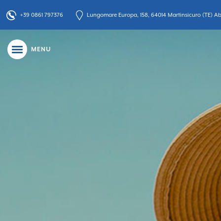
+39 0861 797376
Lungomare Europa, 158, 64014 Martinsicuro (TE) Abr
MENU