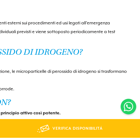
enti esterni sui procedimenti ed usi legati all’emergenza
individuali previsti e viene sottoposto periodicamente a test
SSIDO DI IDROGENO?
zione, le microparticelle di perossido di idrogeno si trasformano
corrode.
ON?
n
principio attivo così potente.
i terapia intensiva.
VERIFICA DISPONIBILITÁ