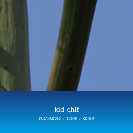
kid-chif
DUCA AMEDEO
EVENTI
KID-CHIF