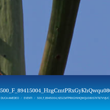
500_F_89415004_HzgCmtPRxGyKhQwqu080
DUCA AMEDEO
EVENTI
500_F_89415004_HZGCMTPRXGYKHQWQU080S7XTILTVVJUC