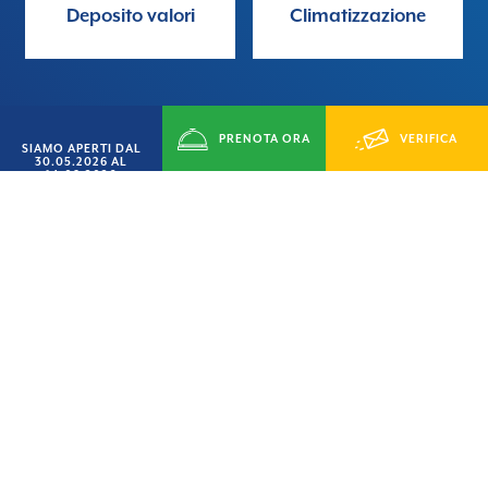
Deposito valori
Climatizzazione
PRENOTA ORA
VERIFICA
SIAMO APERTI DAL
30.05.2026 AL
14.09.2026
DISPONIBILITÁ
Domande frequenti
Quali sono gli orari di check-in?
A che ora si deve lasciare
l'appartamento/villino/casamobile?