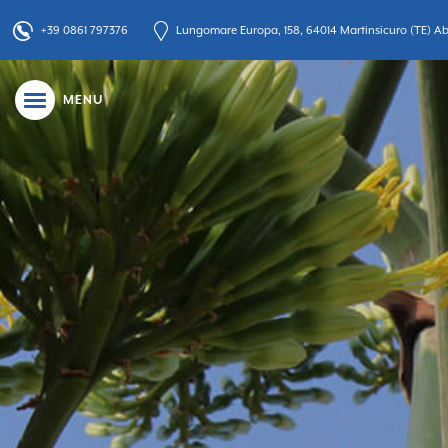
+39 0861 797376
Lungomare Europa, 158, 64014 Martinsicuro (TE) Abr
MENU