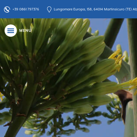
+39 0861 797376
Lungomare Europa, 158, 64014 Martinsicuro (TE) Abr
MENU