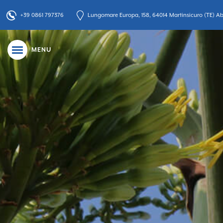
+39 0861 797376
Lungomare Europa, 158, 64014 Martinsicuro (TE) Abr
MENU