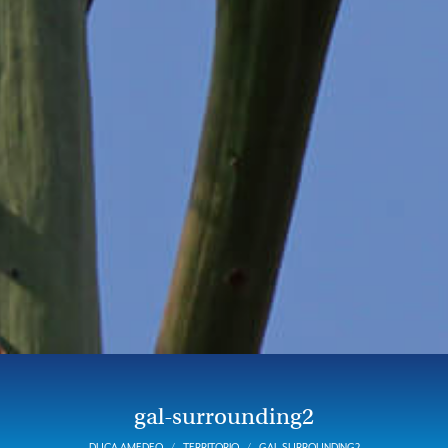
gal-surrounding2
DUCA AMEDEO
TERRITORIO
GAL-SURROUNDING2