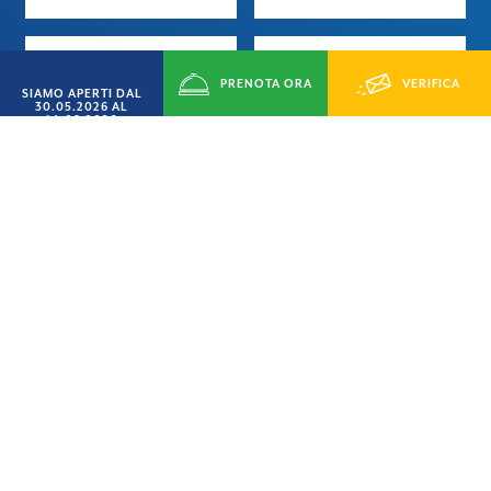
PRENOTA ORA
VERIFICA
SIAMO APERTI DAL
30.05.2026 AL
14.09.2026
Iva
Sorveglianza notturna
DISPONIBILITÁ
Deposito valori
Climatizzazione